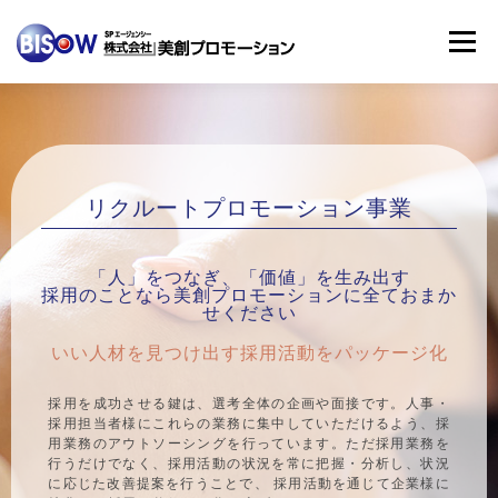
メニュー
HOME
事業案内
企業情報
拠点紹介
リクルートプロモーション事業
育休サポート
個人情報保護方針
「人」をつなぎ、「価値」を生み出す
採用のことなら美創プロモーションに全ておまか
せください
いい人材を見つけ出す採用活動をパッケージ化
採用を成功させる鍵は、選考全体の企画や面接です。人事・
採用担当者様にこれらの業務に集中していただけるよう、採
用業務のアウトソーシングを行っています。ただ採用業務を
行うだけでなく、採用活動の状況を常に把握・分析し、状況
に応じた改善提案を行うことで、 採用活動を通じて企業様に