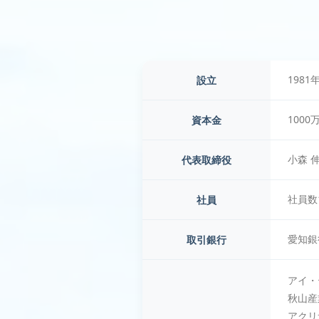
1981
設立
1000
資本金
小森 
代表取締役
社員数
社員
愛知銀
取引銀行
アイ・
秋山産
アクリ