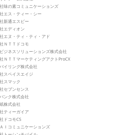
社味の素コミュニケーションズ
社エス・ティー・シー
社新通エスピー
社エディオン
社エヌ・ティ・ティ・アド
社ＮＴＴドコモ
ビジネスソリューションズ株式会社
社ＮＴＴマーケティングアクトProCX
バイリング株式会社
社スペイスエイジ
社スマック
社セブンセンス
バンク株式会社
紙株式会社
社ティーガイア
社ドコモCS
ＡＩコミュニケーションズ
社トーシンモバイル